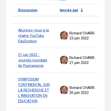
Discussion
lancée par
D
Statut
Liste des discussions. Affichage de
Abonnez-vous à la
Richard CHARRON
chaîne YouTube
23 juin 2022
EduGestion
21 juin 2022 -
Richard CHARRON
Journée mondiale
21 juin 2022
de l’humanisme
SYMPOSIUM
CONTINENTAL SUR
Richard CHARRON
LA RECHERCHE ET
20 juin 2022
L'INNOVATION EN
ÉDUCATION