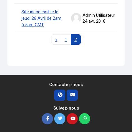
Site inaccessible le
Admin Utilisateur
jeudi 26 Avril de 2am
24 avr. 2018
à 5am GMT
Page précédente
Page 1
Page 2
«
1
2
Contactez-nous
Suivez-nous