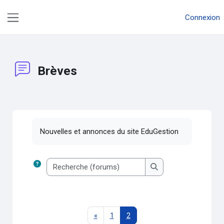
Passer au contenu principal
Connexion
Panneau latéral
Brèves
Conditions d’achèvement
Nouvelles et annonces du site EduGestion
Recherche (forums)
Recherche (forums)
Page précédente
Page 1
Page 2
«
1
2