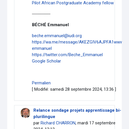
Pilot African Postgraduate Academy fellow
----------------
BÉCHÉ Emmanuel
beche.emmanuel@iudi.org
https://wa.me/message/AKEZGIV6AJPFA1
www.lin
emmanuel
https://twitter.com/Beche_Emmanuel
Google Scholar
Permalien
[ Modifié: samedi 28 septembre 2024, 13:36 ]
Relance sondage projets apprentissage bi-
plurilingue
par
Richard CHARRON
, mardi 17 septembre