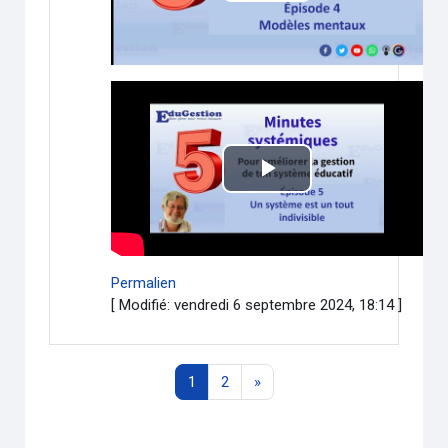
la
vidéo
Lire
la
vidéo
Permalien
[ Modifié: vendredi 6 septembre 2024, 18:14 ]
Page 1
Page 2
Page suivante
1
2
»