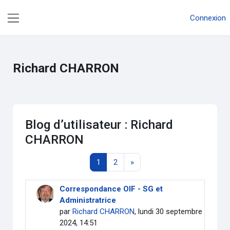
Passer au contenu principal
Connexion
Panneau latéral
Richard CHARRON
Blog d’utilisateur : Richard
CHARRON
Page 1
Page 2
Page suivante
1
2
»
Correspondance OIF - SG et
Administratrice
par
Richard CHARRON
, lundi 30 septembre
2024, 14:51