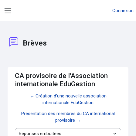
Passer au contenu principal
Connexion
Panneau latéral
Brèves
CA provisoire de l'Association
internationale EduGestion
← Création d'une nouvelle association
internationale EduGestion
Présentation des membres du CA international
provisoire →