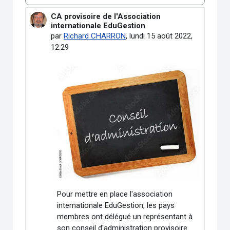
Type d’affichage
CA provisoire de l'Association
Nombre de réponses : 0
internationale EduGestion
par
Richard CHARRON
,
lundi 15 août 2022,
12:29
Pour mettre en place l'association
internationale EduGestion, les pays
membres ont délégué un représentant à
son conseil d'administration provisoire
.