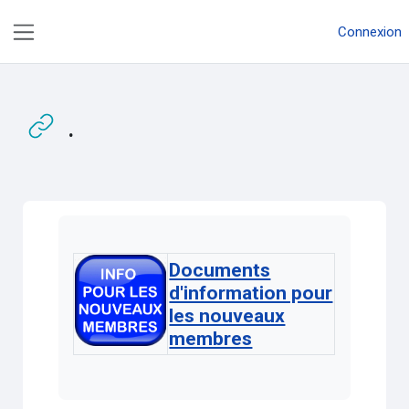
Passer au contenu principal
Connexion
Panneau latéral
.
Conditions d’achèvement
Documents
d'information pour
les nouveaux
membres