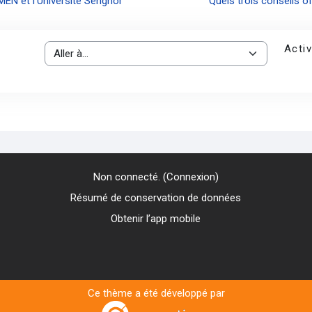
MEN et l’Université Senghor
Quels trois conseils o
Activ
Aller à…
Non connecté. (
Connexion
)
Résumé de conservation de données
Obtenir l’app mobile
Ce thème a été développé par