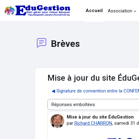
Passer au contenu principal
Accueil
Association
Brèves
Mise à jour du site ÉduG
◀︎ Signature de convention entre la CONFE
Type d’affichage
Mise à jour du site ÉduGestion
Nombre de réponses : 0
par
Richard CHARRON
,
samedi 31 d