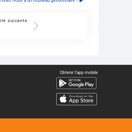
ffririez-vous à un nouveau gestionnaire ? ▶︎
ité suivante
.
Obtenir l’app mobile