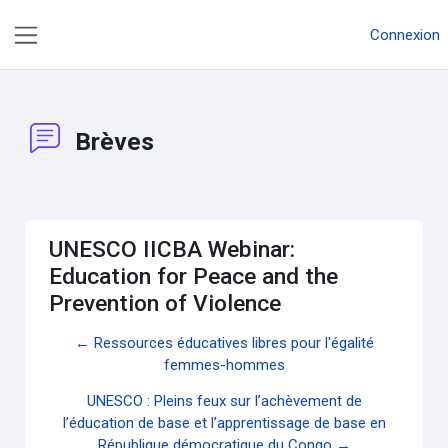
Passer au contenu principal
Connexion
Panneau latéral
Brèves
UNESCO IICBA Webinar:
Education for Peace and the
Prevention of Violence
← Ressources éducatives libres pour l'égalité
femmes-hommes
UNESCO : Pleins feux sur l’achèvement de
l’éducation de base et l’apprentissage de base en
République démocratique du Congo →