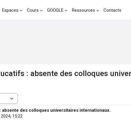
Espaces
Cours
GOOGLE
Ressources
Contacts
catifs : absente des colloques univers
 absente des colloques universitaires internationaux.
et 2024, 15:22