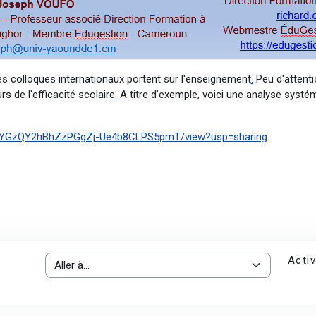
es colloques internationaux portent sur l'enseignement
.
Peu d'attenti
rs de l'efficacité scolaire
.
A titre d'exemple, voici une analyse systé
/1PVYGzQY2hBhZzPGgZj-Ue4b8CLPS5pmT/view?usp=sharing
Activ
Aller à…