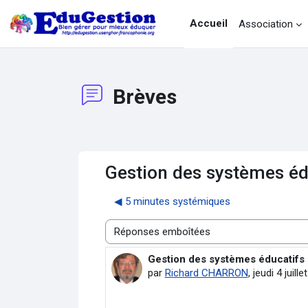
Passer au contenu principal
Accueil
Association
Brèves
Gestion des systèmes édu
◀︎ 5 minutes systémiques
Type d’affichage
Gestion des systèmes éducatifs :
Nombre de réponses : 0
par
Richard CHARRON
,
jeudi 4 juill