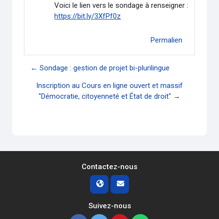
Voici le lien vers le sondage à renseigner :
https://bit.ly/3XfPf0z
Permalien
← Sondage : gestion de projet bi-plurilingue
Inscription au Cours en ligne ouvert et massif
"Démocratie, citoyenneté et État de droit" →
Contactez-nous
Suivez-nous