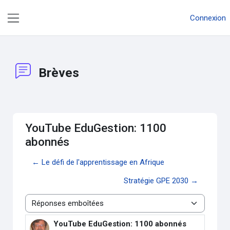
Passer au contenu principal
Connexion
Panneau latéral
Brèves
YouTube EduGestion: 1100
abonnés
← Le défi de l'apprentissage en Afrique
Stratégie GPE 2030 →
Type d’affichage
YouTube EduGestion: 1100 abonnés
Nombre de réponses : 0