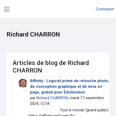
Passer au contenu principal
Connexion
Panneau latéral
Richard CHARRON
Articles de blog de Richard
CHARRON
Affinity : Logiciel primé de retouche photo,
de conception graphique et de mise en
page, gratuit pour ÉduGestion
par
Richard CHARRON
, mardi 17 septembre
2024, 12:54
Tout le monde (grand public)
https://affinity.serif.com/fr/