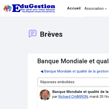
Passer au contenu principal
Accueil
Association
Brèves
Banque Mondiale et quali
◀︎ Banque Mondiale et qualité de la gestion
Type d’affichage
Banque Mondiale et qualité de la
Nombre de réponses : 0
par
Richard CHARRON
,
mardi 20 fév