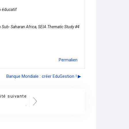
p éducatif
in Sub- Saharan Africa, SEIA Thematic Study #4
Permalien
Banque Mondiale : créer EduGestion ! ▶︎
ité suivante
.