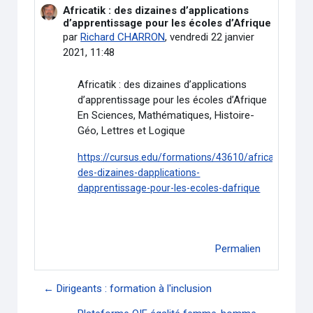
Africatik : des dizaines d’applications
Nombre de réponses : 0
d’apprentissage pour les écoles d’Afrique
par
Richard CHARRON
,
vendredi 22 janvier
2021, 11:48
Africatik : des dizaines d’applications
d’apprentissage pour les écoles d’Afrique
En Sciences, Mathématiques, Histoire-
Géo, Lettres et Logique
https://cursus.edu/formations/43610/africatik-
des-dizaines-dapplications-
dapprentissage-pour-les-ecoles-dafrique
Permalien
← Dirigeants : formation à l'inclusion