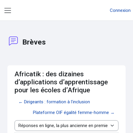
Passer au contenu principal
Connexion
Panneau latéral
Brèves
Africatik : des dizaines
d’applications d’apprentissage
pour les écoles d’Afrique
← Dirigeants : formation à l'inclusion
Plateforme OIF égalité femme-homme →
Type d’affichage