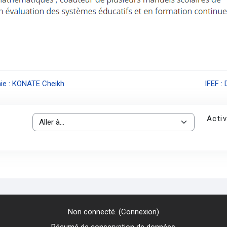
nie : KONATE Cheikh
IFEF :
Activ
Aller à…
Non connecté. (
Connexion
)
Résumé de conservation de données