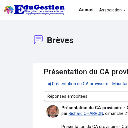
Passer au contenu principal
Accueil
Association
Brèves
Présentation du CA provi
◀︎ Présentation du CA provisoire - Maurita
Type d’affichage
Présentation du CA provisoire - 
Nombre de réponses : 0
par
Richard CHARRON
,
dimanche 21
Présentation du CA provisoire - Cô