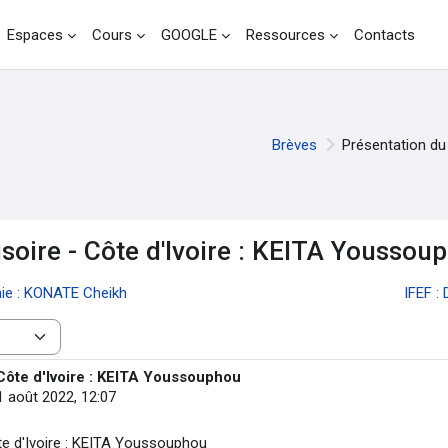
Espaces
Cours
GOOGLE
Ressources
Contacts
Brèves
Présentation du
soire - Côte d'Ivoire : KEITA Youssou
nie : KONATE Cheikh
IFEF :
Côte d'Ivoire : KEITA Youssouphou
 août 2022, 12:07
te d'Ivoire : KEITA Youssouphou