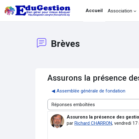
Passer au contenu principal
Accueil
Association
Brèves
Assurons la présence de
◀︎ Assemblée générale de fondation
Type d’affichage
Assurons la présence des gestio
Nombre de réponses : 0
par
Richard CHARRON
,
vendredi 17