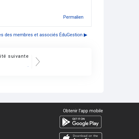
Permalien
ses des membres et associés ÉduGestion ▶︎
ité suivante
.
Obtenir l’app mobile