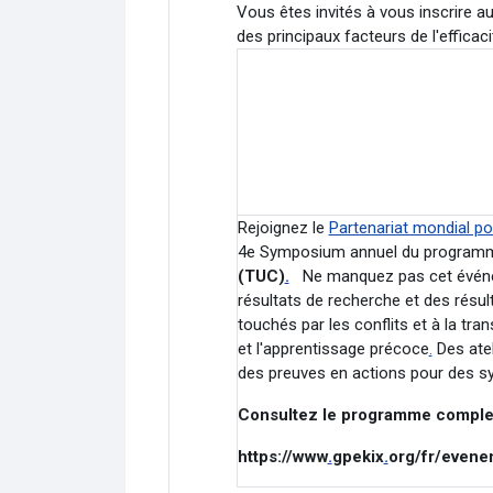
Vous êtes invités à vous inscrire a
des principaux facteurs de l'efficaci
Rejoignez le
Partenariat mondial po
4e Symposium annuel du progra
(TUC)
.
Ne manquez pas cet événe
résultats de recherche et des résul
touchés par les conflits et à la t
et l'apprentissage précoce
.
Des atel
des preuves en actions pour des s
Consultez le programme complet
https://www
.
gpekix
.
org/fr/evene