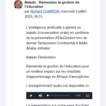
Balado : Réinventer la gestion de
Nombre de réponses : 0
l'éducation
par
Richard CHARRON
,
mercredi 2 juillet
2025, 18:15
L'intelligence artificielle a généré un
balado (conversation orale) en synthèse
de la présentation d'ÉduGestion lors du
dernier Symposium Continental à Addis
Ababa, intitulée
Balado ÉduGestion
Réinventer la gestion de l'éducation pour
un meilleur impact
sur les résultats
d’apprentissage en Afrique francophone
L'enregistrement audio est disponible ici :
1x
Temps
-
7:30
Chargé
:
Lecture
Mettre
Vitesse
0%
en
de
sourdine
lecture
restant
La présentation sur notre page YouTube