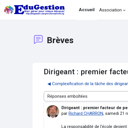
Passer au contenu principal
Accueil
Association
Brèves
Dirigeant : premier fac
◀︎ Complexification de la tâche des dirige
Type d’affichage
Dirigeant : premier facteur de 
Nombre de réponses : 0
par
Richard CHARRON
,
samedi 21 n
La responsabilité de l'école devien