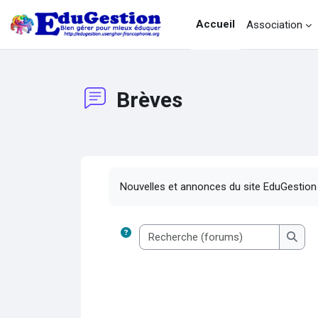
Passer au contenu principal
Accueil
Association
Brèves
Conditions d’achèvement
Nouvelles et annonces du site EduGestion
Recherc
Reche