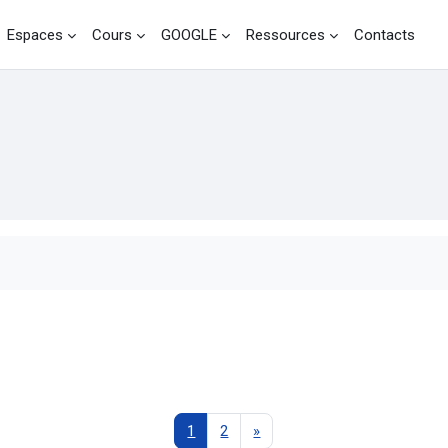
Espaces
Cours
GOOGLE
Ressources
Contacts
he (forums)
rche (forums)
Page 1
Page 2
Page suivante
1
2
»